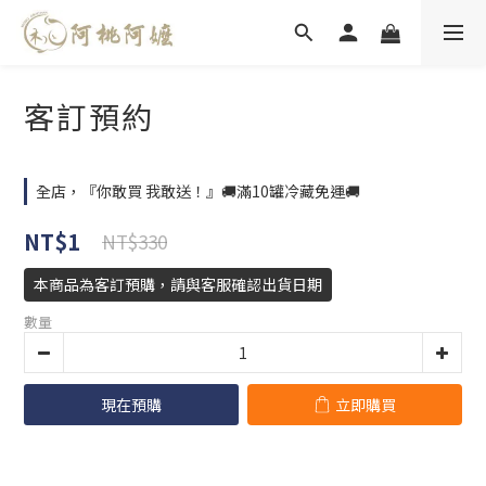
客訂預約
全店，『你敢買 我敢送！』🚚滿10罐冷藏免運🚚
NT$1
NT$330
本商品為客訂預購，請與客服確認出貨日期
數量
現在預購
立即購買