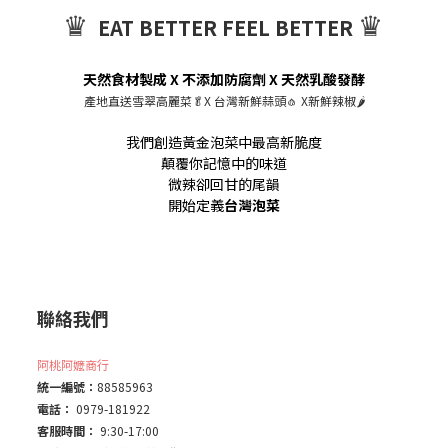
♛
♛
EAT BETTER FEEL BETTER
天然食材製成 X 不添加防腐劑 X 天然乳酸發酵
產地直送雪翠高麗菜🥬X 台灣新鮮蒜頭🧄 X新鮮辣椒🌶️
我們創造黃金泡菜中最高新脆度
顛覆你記憶中的味道
微辣卻回甘的尾韻
開始定義
台灣泡菜
聯絡我們
阿桃阿嬤商行
統一編號：
88585963
電話：
0979-181922
客服時間：
9:30-17:00