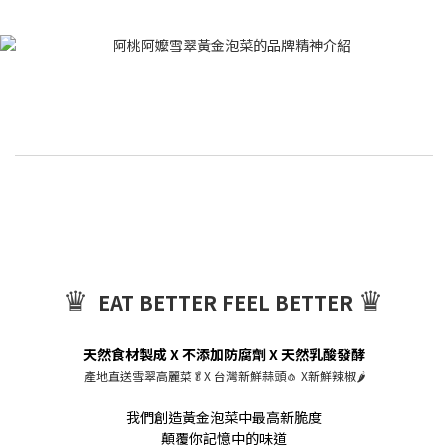
♛
♛
EAT BETTER FEEL BETTER
天然食材製成 X 不添加防腐劑 X 天然乳酸發酵
產地直送雪翠高麗菜🥬X 台灣新鮮蒜頭🧄 X新鮮辣椒🌶️
我們創造黃金泡菜中最高新脆度
顛覆你記憶中的味道