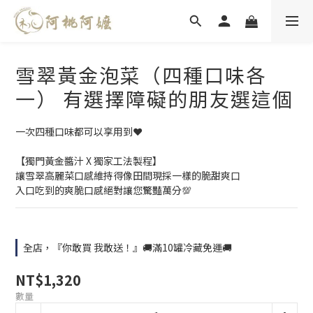
雪翠黃金泡菜（四種口味各
一） 有選擇障礙的朋友選這個
一次四種口味都可以享用到❤️
【獨門黃金醬汁 X 獨家工法製程】
讓雪翠高麗菜口感維持得像田間現採一樣的脆甜爽口
入口吃到的爽脆口感絕對讓您驚豔萬分💯
全店，『你敢買 我敢送！』🚚滿10罐冷藏免運🚚
NT$1,320
數量